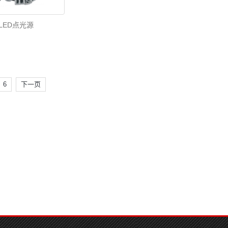
LED点光源
6
下一页